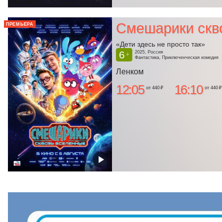
Смешарики скв
ПРЕМЬЕРА
«Дети здесь не просто так»
6
2025, Россия
+
Фантастика, Приключенческая комедия
Ленком
12:05
16:10
от 440 ₽
от 440 ₽