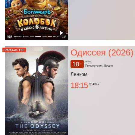
Одиссея (2026)
БЛОКБАСТЕР
18
2026
+
Приключения, Боевик
Ленком
18:15
от 490 ₽