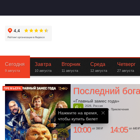
Сегодня
Завтра
Вторник
Среда
Четверг
9 августа
10 августа
11 августа
12 августа
27 августа
Последний бога
ПРЕМЬЕРА
«Главный замес года»
6
2026, Россия
+
Комедия, Фэнтези, Приключения
Нажмите на время,

Ленком
чтобы купить билет
10:00
14:05
от 390 ₽
от 440 ₽