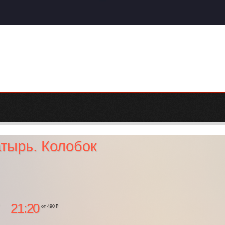
тырь. Колобок
21:20
от 490 ₽