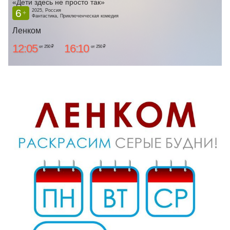
«Дети здесь не просто так»
6
2025, Россия
+
Фантастика, Приключенческая комедия
Ленком
12:05
16:10
от 250 ₽
от 250 ₽