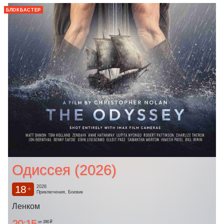
БЛОКБАСТЕР
Одиссея (2026)
18
2026
+
Приключения, Боевик
Ленком
20:15
от 290 ₽