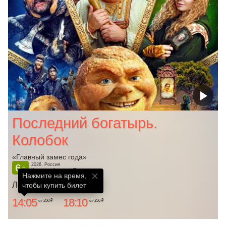
Последний богатырь.
Колобок
«Главный замес года»
6
2026, Россия
+
Комедия, Фэнтези, Приключения
Нажмите на время,

Ленком
чтобы купить билет
14:05
18:10
от 250 ₽
от 250 ₽