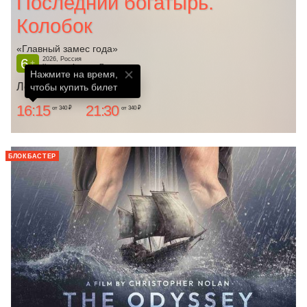
Последний богатырь.
Колобок
«Главный замес года»
6
2026, Россия
+
Комедия, Фэнтези, Приключения
Нажмите на время,

Ленком
чтобы купить билет
16:15
21:30
от 340 ₽
от 340 ₽
БЛОКБАСТЕР