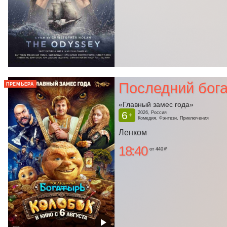
Последний бога
ПРЕМЬЕРА
«Главный замес года»
6
2026, Россия
+
Комедия, Фэнтези, Приключения
Ленком
18:40
от 440 ₽