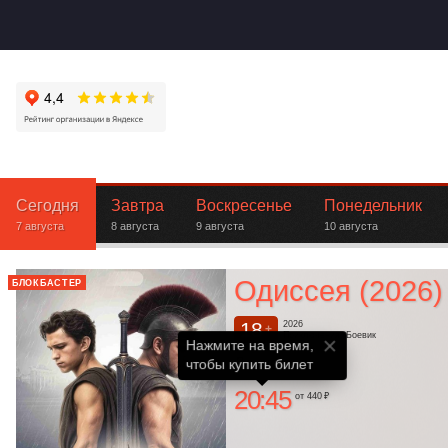
Сегодня
Завтра
Воскресенье
Понедельник
7 августа
8 августа
9 августа
10 августа
Одиссея (2026)
БЛОКБАСТЕР
18
2026
+
Приключения, Боевик
Нажмите на время,

Ленком
чтобы купить билет
20:45
от 440 ₽