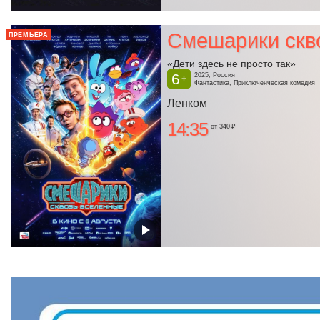
Смешарики скв
ПРЕМЬЕРА
«Дети здесь не просто так»
6
2025, Россия
+
Фантастика, Приключенческая комедия
Ленком
14:35
от 340 ₽