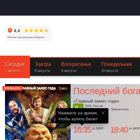
Сегодня
Завтра
Воскресенье
Понедельник
7 августа
8 августа
9 августа
10 августа
Последний бога
ПРЕМЬЕРА
«Главный замес года»
6
2026, Россия
+
Комедия, Фэнтези, Приключения
Нажмите на время,

Ленком
чтобы купить билет
16:35
18:40
от 340 ₽
от 440 ₽