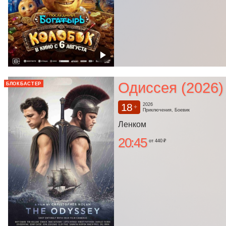
Одиссея (2026)
БЛОКБАСТЕР
18
2026
+
Приключения, Боевик
Ленком
20:45
от 440 ₽