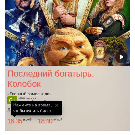
Последний богатырь.
Колобок
«Главный замес года»
6
2026, Россия
+
Комедия, Фэнтези, Приключения
Нажмите на время,

Ленком
чтобы купить билет
16:35
18:40
от 340 ₽
от 440 ₽