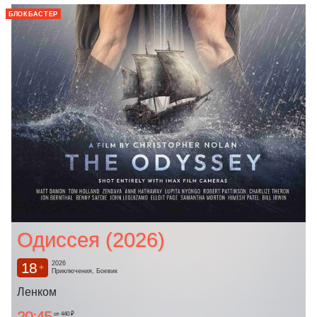
БЛОКБАСТЕР
Одиссея (2026)
18
2026
+
Приключения, Боевик
Ленком
20:45
от 440 ₽