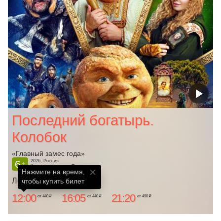
Последний богатырь.
Колобок
«Главный замес года»
6
2026, Россия
+
Комедия, Фэнтези, Приключения
Нажмите на время,

Ленком
чтобы купить билет
12:00
16:05
21:20
от 440 ₽
от 440 ₽
от 490 ₽