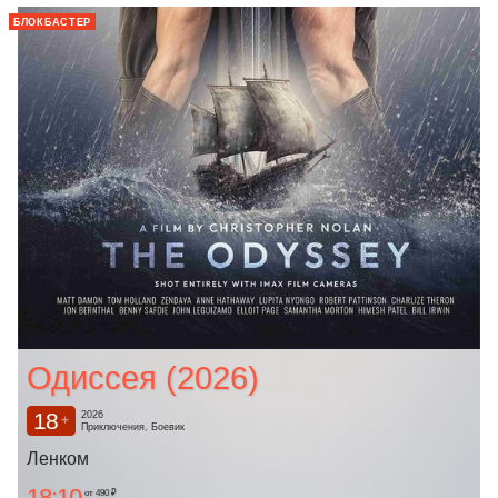
БЛОКБАСТЕР
Одиссея (2026)
18
2026
+
Приключения, Боевик
Ленком
18:10
от 490 ₽