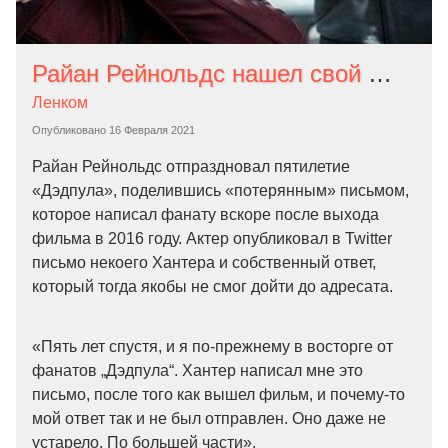
Райан Рейнольдс нашел свой «потерянный» ответ на письмо фаната «Дэдпула». Абсолютно все, что предсказывал в нем актер, не сбылось
Ленком
Опубликовано
16 Февраля 2021
Райан Рейнольдс отпраздновал пятилетие
«Дэдпула», поделившись «потерянным» письмом,
которое написал фанату вскоре после выхода
фильма в 2016 году. Актер опубликовал в Twitter
письмо некоего Хантера и собственный ответ,
который тогда якобы не смог дойти до адресата.
«Пять лет спустя, и я по-прежнему в восторге от
фанатов „Дэдпула“. Хантер написал мне это
письмо, после того как вышел фильм, и почему-то
мой ответ так и не был отправлен. Оно даже не
устарело. По большей части».