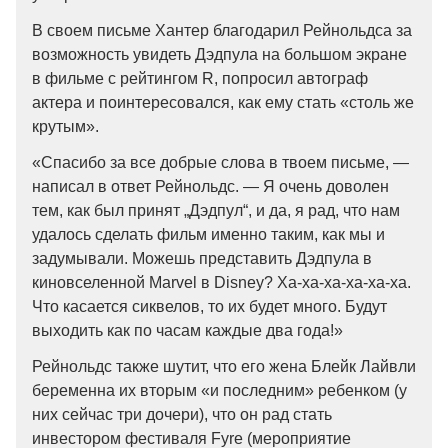
В своем письме Хантер благодарил Рейнольдса за
возможность увидеть Дэдпула на большом экране
в фильме с рейтингом R, попросил автограф
актера и поинтересовался, как ему стать «столь же
крутым».
«Спасибо за все добрые слова в твоем письме, —
написал в ответ Рейнольдс. — Я очень доволен
тем, как был принят „Дэдпул“, и да, я рад, что нам
удалось сделать фильм именно таким, как мы и
задумывали. Можешь представить Дэдпула в
киновселенной Marvel в Disney? Ха-ха-ха-ха-ха-ха.
Что касается сиквелов, то их будет много. Будут
выходить как по часам каждые два года!»
Рейнольдс также шутит, что его жена Блейк Лайвли
беременна их вторым «и последним» ребенком (у
них сейчас три дочери), что он рад стать
инвестором фестиваля Fyre (мероприятие