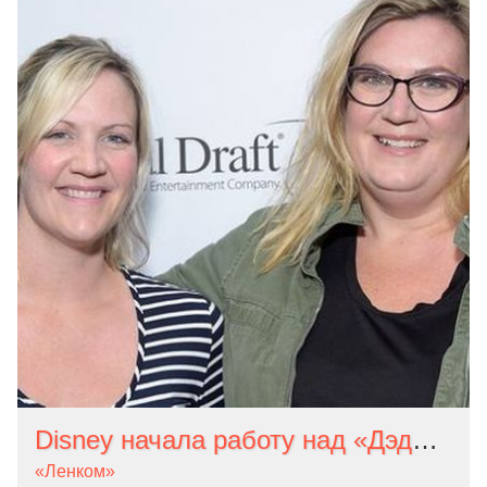
Disney начала работу над «Дэдпулом 3». Сценарий напишут соавторы «Закусочной Боба»
«Ленком»