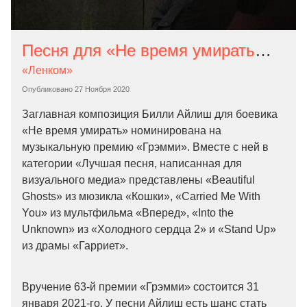
Песня для «Не время умирать» номинирована на «Грэмми». Она может выиграть до выхода фильма
«Ленком»
Опубликовано
27 Ноября 2020
Заглавная композиция Билли Айлиш для боевика
«Не время умирать» номинирована на
музыкальную премию «Грэмми». Вместе с ней в
категории «Лучшая песня, написанная для
визуального медиа» представлены «Beautiful
Ghosts» из мюзикла «Кошки», «Carried Me With
You» из мультфильма «Вперед», «Into the
Unknown» из «Холодного сердца 2» и «Stand Up»
из драмы «Гарриет».
Вручение 63-й премии «Грэмми» состоится 31
января 2021-го. У песни Айлиш есть шанс стать