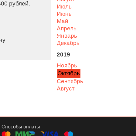
500 рублей. ⠀
июль
июнь
май
апрель
январь
ну
декабрь
2019
ноябрь
октябрь
сентябрь
август
Способы оплаты