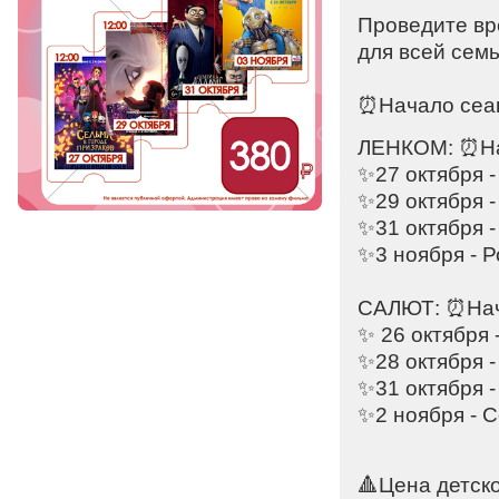
Проведите вр
для всей семь
⠀⠀⠀
⏰Начало сеан
ЛЕНКОМ: ⏰На
✨27 октября 
✨29 октября 
✨31 октября 
✨3 ноября - 
⠀⠀⠀
САЛЮТ: ⏰Нача
✨ 26 октября 
✨28 октября 
✨31 октября -
✨2 ноября - 
🔺Цена детско