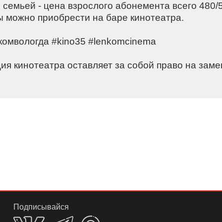
семьей - цена взрослого абонемента всего 480/
 можно приобрести на баре кинотеатра. ⠀
комвологда #kino35 #lenkomcinema⠀
ия кинотеатра оставляет за собой право на заме
⠀⠀
Подписывайся