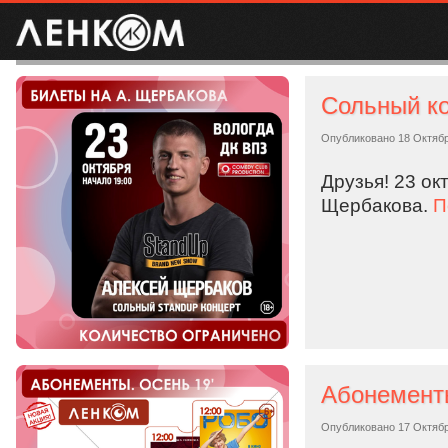
Сольный к
Опубликовано
18 Октяб
Друзья! 23 ок
Щербакова.
П
Абонементы
Опубликовано
17 Октяб