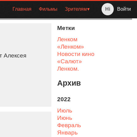
Главная
Фильмы
Зрителям
Войти
Метки
Ленком
«Ленком»
Новости кино
т Алексея
«Салют»
Ленком.
Архив
2022
июль
июнь
февраль
январь