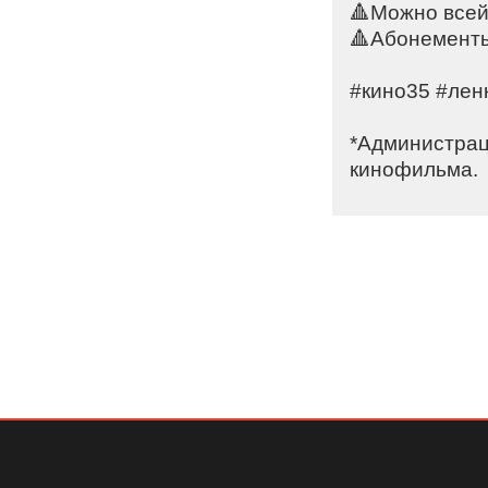
🔺Можно всей 
🔺Абонементы
⠀
#кино35 #лен
⠀
*Администрац
кинофильма.