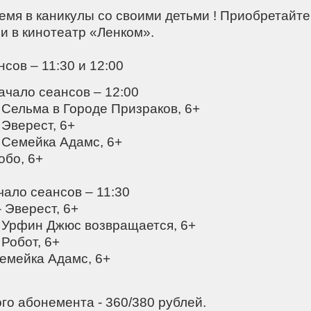
емя в каникулы со своими детьми ! Приобретайт
и в кинотеатр «Ленком». ⠀
сов – 11:30 и 12:00⠀⠀
чало сеансов – 12:00⠀⠀⠀
- Сельма в Городе Призраков, 6+⠀⠀⠀
- Эверест, 6+⠀⠀⠀
- Семейка Адамс, 6+⠀
Робо, 6+⠀⠀⠀
ло сеансов – 11:30
- Эверест, 6+⠀
- Урфин Джюс возвращается, 6+⠀
 Робот, 6+⠀
Семейка Адамс, 6+
го абонемента - 360/380 рублей.⠀