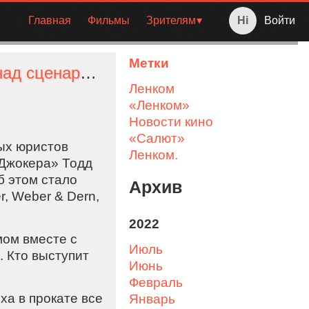
Главная
Фильмы
Зрителям
Войти
Метки
Подтверждено, что режиссёр «Джокера» работает над сценарием продолжения
Ленком
«Ленком»
Новости кино
«Салют»
ных юристов
Ленком.
«Джокера» Тодд
б этом стало
Архив
, Weber & Dern,
2022
мом вместе с
июль
. Кто выступит
июнь
февраль
ха в прокате все
январь