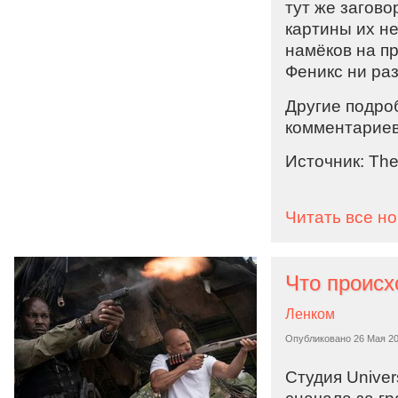
тут же загово
картины их н
намёков на п
Феникс ни раз
Другие подроб
комментариев
Источник: The
Читать все н
Ленком
Опубликовано
26 Мая 2
Студия Unive