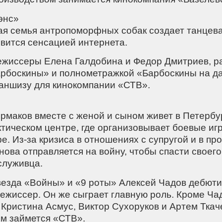
энс»
ая семья антропоморфных собак создает танцев
овится сенсацией интернета.
Режиссеры Елена Галдобина и Федор Дмитриев, 
рбоскины» и полнометражкой «Барбоскины на да
аншизу для кинокомпании «СТВ».
Ермаков вместе с женой и сыном живет в Петербу
тическом центре, где организовывает боевые игр
ре. Из-за кризиса в отношениях с супругой и в 
ова отправляется на войну, чтобы спасти своего
служивца.
Звезда «Войны» и «9 роты» Алексей Чадов дебюти
ежиссер. Он же сыграет главную роль. Кроме Чад
Кристина Асмус, Виктор Сухоруков и Артем Ткач
м займется «СТВ».