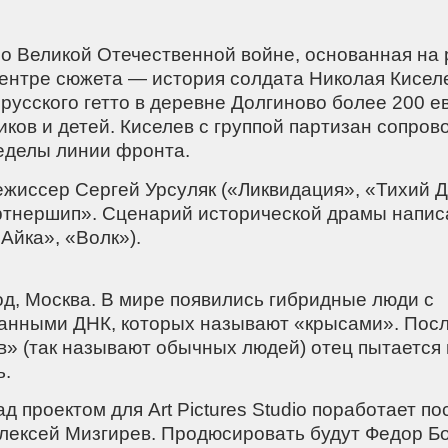
 о Великой Отечественной войне, основанная на
центре сюжета — история солдата Николая Кисел
русского гетто в деревне Долгиново более 200 
ков и детей. Киселев с группой партизан сопров
ределы линии фронта.
ежиссер Сергей Урсуляк («Ликвидация», «Тихий Д
тнершип». Сценарий исторической драмы напис
Айка», «Волк»).
од, Москва. В мире появились гибридные люди с
анными ДНК, которых называют «крысами». Пос
в» (так называют обычных людей) отец пытается
ь.
ад проектом для Art Pictures Studio поработает п
лексей Мизгирев. Продюсировать будут Федор Б