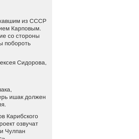
ежавшим из СССР
ием Карповым.
ие со стороны
бы побороть
ексея Сидорова,
ака,
ерь ишак должен
я.
ов Карибского
роект озвучат
 и Чулпан
с».