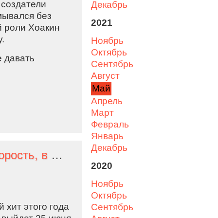
и создатели
декабрь
мывался без
2021
й роли Хоакин
.
ноябрь
октябрь
е давать
сентябрь
август
май
апрель
март
февраль
январь
декабрь
Что происходит в прокате: «Форсаж 9» набирает скорость, в Америке затишье, в Европе открываются кинотеатры
2020
ноябрь
октябрь
 хит этого года
сентябрь