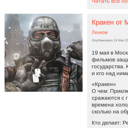
Читать все н
Ленком
Опубликовано
24 Мая 2
19 мая в Мос
фильмов защи
государства. 
и кто над ним
«Кракен»
О чем: Приклю
сражаются с 
времена холо
сколько на об
Кто делает: Р