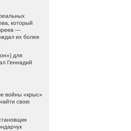
 реальных
ева, который
евреев —
ождал их более
он») для
ал Геннадий
ле войны «крыс»
 найти свою
остановщик
ондарчук