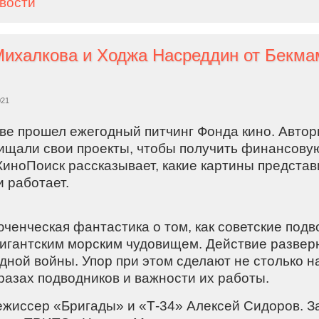
овости
021
кве прошел ежегодный питчинг Фонда кино. Авто
щали свои проекты, чтобы получить финансовую
КиноПоиск рассказывает, какие картины представ
и работает.
ченческая фантастика о том, как советские подв
гигантским морским чудовищем. Действие развер
дной войны. Упор при этом сделают не столько н
разах подводников и важности их работы.
ежиссер «Бригады» и «Т-34» Алексей Сидоров. З