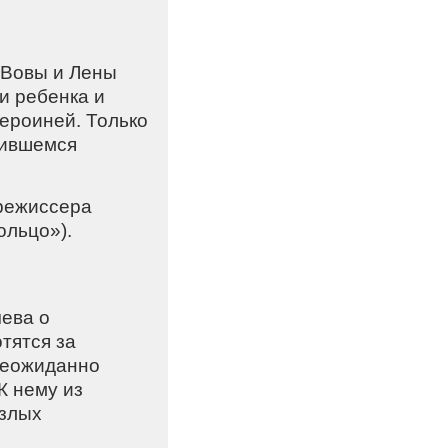
 Вовы и Лены
и ребенка и
ероиней. Только
чившемся
 режиссера
ольцо»).
ева о
тятся за
Неожиданно
К нему из
 злых