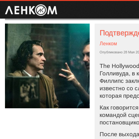
Ленком
Опубликовано
28 Мая 2
The Hollywood
Голливуда, в
Филлипс заклю
известно со с
которая предс
Как говоритс
командой сцен
постановщико
После выхода 