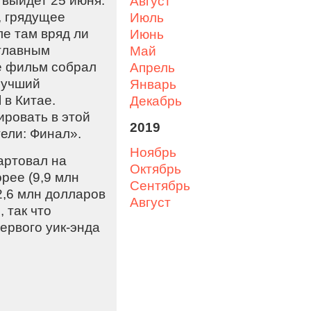
 выйдет 25 июня.
август
, грядущее
июль
ле там вряд ли
июнь
 главным
май
е фильм собрал
апрель
лучший
январь
 в Китае.
декабрь
ровать в этой
2019
ели: Финал».
ноябрь
артовал на
октябрь
рее (9,9 млн
сентябрь
2,6 млн долларов
август
 так что
ервого уик-энда