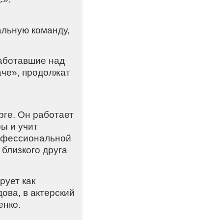
альную команду,
работавшие над
че», продолжат
рге. Он работает
ы и учит
профессиональной
 близкого друга
рует как
ова, в актерский
енко.