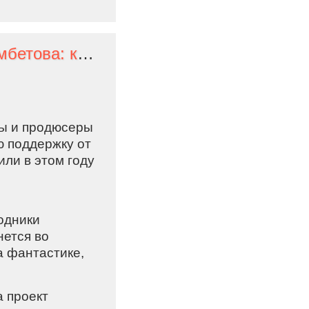
Кракен от Михалкова и Ходжа Насреддин от Бекмамбетова: кинокомпании представили Фонду кино 14 проектов
ры и продюсеры
 поддержку от
или в этом году
одники
нется во
а фантастике,
а проект