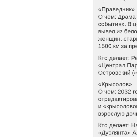
«Праведник»
О чем: Драма
событиях. В 
вывел из бело
женщин, стари
1500 км за п
Кто делает: Р
«Централ Пар
Островский («
«Крысолов»
О чем: 2032 г
отредактиров
и «крысолово
взрослую доч
Кто делает: Н
«Дуэлянта» А