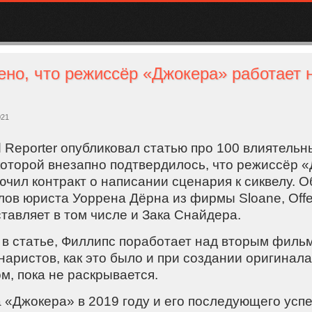
021
 Reporter опубликовал статью про 100 влиятель
 которой внезапно подтвердилось, что режиссёр 
чил контракт о написании сценария к сиквелу. О
лов юриста Уоррена Дёрна из фирмы Sloane, Offer
тавляет в том числе и Зака Снайдера.
я в статье, Филлипс поработает над вторым филь
аристов, как это было и при создании оригинала
м, пока не раскрывается.
«Джокера» в 2019 году и его последующего успе