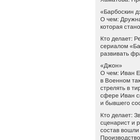
«Барбоскин д
О чем: Дружн
которая стан
Кто делает: 
сериалом «Ба
развивать фр
«Джон»
О чем: Иван 
в Военном так
стрелять в ти
сфере Иван сн
и бывшего со
Кто делает: 
сценарист и р
состав вошли 
Производство