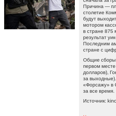
сначала за г
Причина — пл
столетие Комм
будут выходи
мотором касс
в стране 875 
результат уик
Последним ам
стране с циф
Общие сборы 
первом месте
долларов), Го
за выходные).
«Форсажу» в 
за все время.
Источник: kino