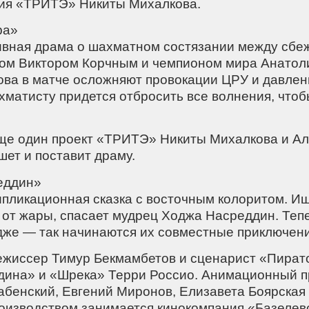
дия «ТРИТЭ» Никиты Михалкова.
ра»
ивная драма о шахматном состязании между сб
ом Виктором Корчным и чемпионом мира Анатол
ова в матче осложняют провокации ЦРУ и давлен
хматисту придется отбросить все волнения, что
Еще один проект «ТРИТЭ» Никиты Михалкова и Ал
ет и поставит драму.
еддин»
ипликационная сказка с восточным колоритом. Иш
от жары, спасает мудрец Ходжа Насреддин. Теп
дже — так начинаются их совместные приключени
Режиссер Тимур Бекмамбетов и сценарист «Пират
дина» и «Шрека» Терри Россио. Анимационный п
абенский, Евгений Миронов, Елизавета Боярская
оизводством занимается кинокомпания «Базелев