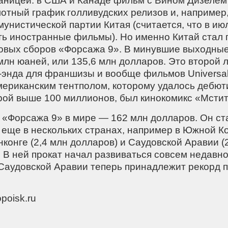
раницей: в США и Канаде фильм с Вином Дизелем
отный график голливудских релизов и, например
унистической партии Китая (считается, что в ию
ть иностранные фильмы). Но именно Китай стал
овых сборов «Форсажа 9». В минувшие выходны
млн юаней, или 135,6 млн долларов. Это второй 
-энда для франшизы и вообще фильмов Universal
ериканским тентполом, которому удалось дебюти
рой выше 100 миллионов, был кинокомикс «Мстит
«Форсажа 9» в мире — 162 млн долларов. Он ст
 еще в нескольких странах, например в Южной Ко
нконге (2,4 млн долларов) и Саудовской Аравии (
 В ней прокат начал развиваться совсем недавно,
Саудовской Аравии теперь принадлежит рекорд п
poisk.ru