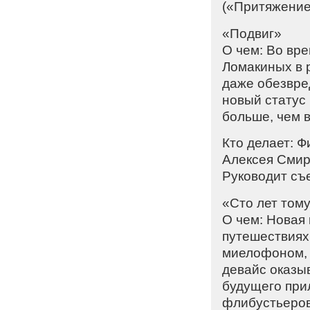
(«Притяжение
«Подвиг»
О чем: Во вр
Ломакиных в р
даже обезвре
новый статус 
больше, чем 
Кто делает: 
Алексея Смир
Руководит съ
«Сто лет том
О чем: Новая
путешествиях 
миелофоном, 
девайс оказыв
будущего прил
флибустьеров