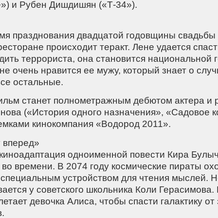
») и Рубен Дишдишян («Т-34»).
емя празднования двадцатой годовщины свадьбы
есторане происходит теракт. Лене удается спаст
дить террориста, она становится национальной г
не очень нравится ее мужу, который знает о слу
все остальные.
Фильм станет полнометражным дебютом актера и
нова («История одного назначения», «Садовое к
емками кинокомпания «Водород 2011».
у вперед»
 киноадаптация одноименной повести Кира Булыч
во времени. В 2074 году космические пираты охо
специальным устройством для чтения мыслей. 
ается у советского школьника Коли Герасимова. 
етает девочка Алиса, чтобы спасти галактику от
.