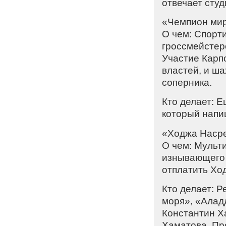
отвечает сту
«Чемпион ми
О чем: Спорт
гроссмейстер
Участие Карп
властей, и ша
соперника.
Кто делает: 
который напиш
«Ходжа Наср
О чем: Мульт
изнывающего 
отплатить Хо
Кто делает: 
моря», «Алад
Константин Х
Хаматова. Пр