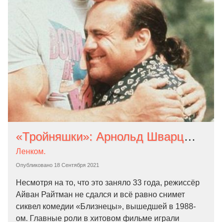
«Тройняшки»: Арнольд Шварценеггер и Дэнни ДеВито встретят нового брата в сиквеле комедии «Близнецы» Новости
Ленком.
Опубликовано
18 Сентября 2021
Несмотря на то, что это заняло 33 года, режиссёр
Айван Райтман не сдался и всё равно снимет
сиквел комедии «Близнецы», вышедшей в 1988-
ом. Главные роли в хитовом фильме играли