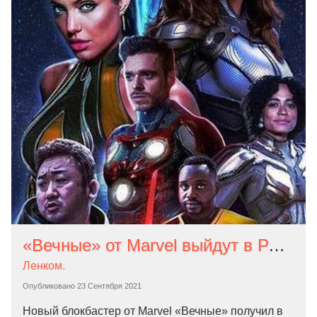
«Вечные» от Marvel выйдут в России с рейтингом 18+. В фильме есть ЛГБТ-персонаж
Ленком.
Опубликовано
23 Сентября 2021
Новый блокбастер от Marvel «Вечные» получил в