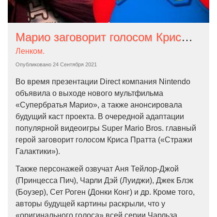
Марио заговорит голосом Криса Пратта в новой экранизации популярной игры
Ленком.
Опубликовано
24 Сентября 2021
Во время презентации Direct компания Nintendo
объявила о выходе нового мультфильма
«Супербратья Марио», а также анонсировала
будущий каст проекта. В очередной адаптации
популярной видеоигры Super Mario Bros. главный
герой заговорит голосом Криса Пратта («Стражи
Галактики»).
Также персонажей озвучат Аня Тейлор-Джой
(Принцесса Пич), Чарли Дэй (Луиджи), Джек Блэк
(Боузер), Сет Роген (Донки Конг) и др. Кроме того,
авторы будущей картины раскрыли, что у
«оригинального голоса» всей серии Чарльза