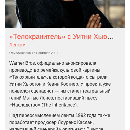
«Телохранитель» с Уитни Хьюстон получит ремейк от Warner
Ленком.
Опубликовано
17 Сентября 2021
Warner Bros. официально анонсировала
производство ремейка культовой картины
«Телохранитель», в которой когда-то сыграли
Уитни Хьюстон и Кевин Костнер. У проекта уже
появился сценарист — им станет театральный
гений Мэттью Лопез, поставивший пьесу
«Наследство» (The Inheritance).
Над переосмыслением ленты 1992 года также
поработает продюсер Лоуренс Касдан,
написавший сценарий к оригиналу. В числе