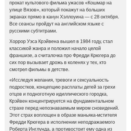
прокат культового фильма ужасов «Кошмар на
улице Вязов», который покажут на больших
экранах прямо в канун Хэллоуина — с 28 октября.
Все сеансы пройдут на английском языке с
русскими субтитрами.
Хоррор Уэса Крэйвена вышел в 1984 году, стал
классикой жанра и положил начало целой
франшизе, а считалочка про Фредди Крюгера до
сих пор вызывает дрожь в коленях у тех, кто
смотрел фильмы в детстве.
«Исследуя желания, тревоги и сексуальность
подростков, концепцию расплаты детей за грехи
отцов и подноготную идиллического городка,
Крэйвен концентрируется на фундаментальном
страхе перед непознаваемым миром сновидений.
Этот страх воплощен в образе маньяка-мстителя
Фредди Крюгера в исполнении неподражаемого
Роберта Инглунда, а противостоит ему одна из