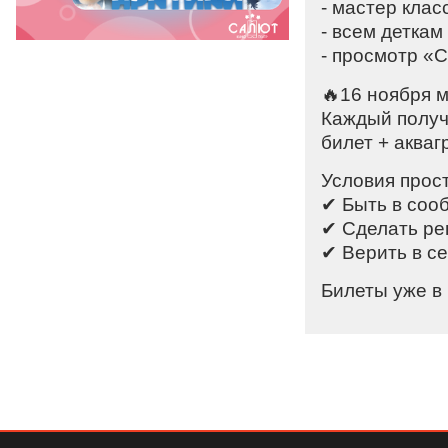
- мастер клас
- всем деткам
- просмотр «
🔥16 ноября 
Каждый получ
билет + акваг
Условия прос
✔ Быть в соо
✔ Сделать реп
✔ Верить в се
Билеты уже в