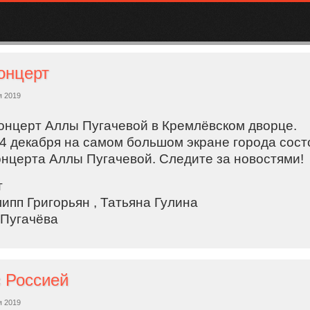
онцерт
я 2019
нцерт Аллы Пугачевой в Кремлёвском дворце.
14 декабря на самом большом экране города сост
онцерта Аллы Пугачевой. Следите за новостями!
т
ипп Григорьян , Татьяна Гулина
 Пугачёва
 Россией
я 2019