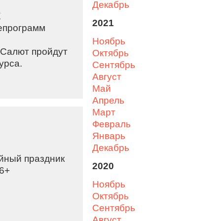
декабрь
X
2021
епрограмм
ноябрь
и Салют пройдут
октябрь
урса.
сентябрь
август
май
апрель
март
февраль
январь
декабрь
йный праздник
2020
6+
ноябрь
октябрь
сентябрь
август