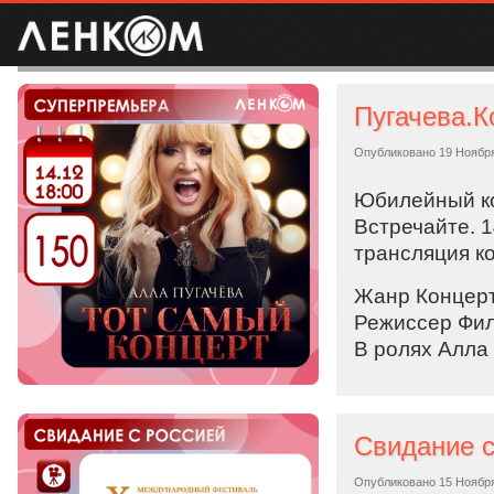
Пугачева.К
Опубликовано
19 Ноябр
Юбилейный ко
Встречайте. 
трансляция к
Жанр Концер
Режиссер Фил
В ролях Алла
Свидание с
Опубликовано
15 Ноябр