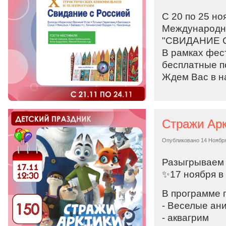
С 20 по 25 но
Международны
"СВИДАНИЕ 
В рамках фест
бесплатные п
Ждем Вас в н
Стражи Арк
Опубликовано
14 Ноябр
Разыгрываем 
✨17 ноября в
В программе 
- Веселые ан
- аквагрим