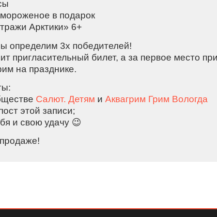
сы
 мороженое в подарок
Стражи Арктики» 6+
мы определим 3х победителей!
ит пригласительный билет, а за первое место пр
рим на празднике.
ты:
бществе
Салют. Детям
и
Аквагрим Грим Вологда
ост этой записи;
бя и свою удачу 😉
 продаже!