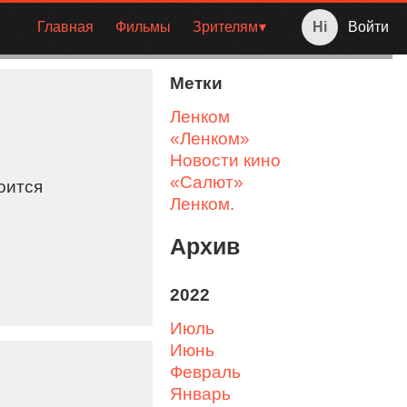
Главная
Фильмы
Зрителям
Войти
Метки
Ленком
«Ленком»
Новости кино
«Салют»
оится
Ленком.
Архив
2022
июль
июнь
февраль
январь