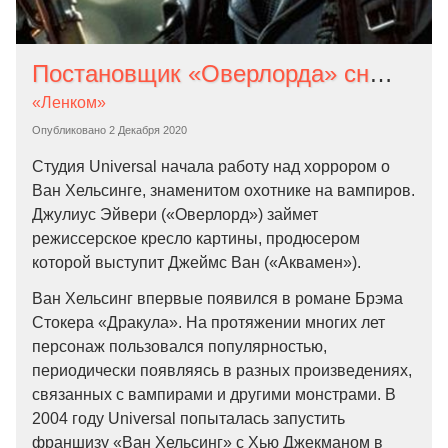
Постановщик «Оверлорда» снимет хоррор о Ван Хельсинге. Джеймс Ван спродюсирует картину
«Ленком»
Опубликовано
2 Декабря 2020
Студия Universal начала работу над хоррором о
Ван Хельсинге, знаменитом охотнике на вампиров.
Джулиус Эйвери («Оверлорд») займет
режиссерское кресло картины, продюсером
которой выступит Джеймс Ван («Аквамен»).
Ван Хельсинг впервые появился в романе Брэма
Стокера «Дракула». На протяжении многих лет
персонаж пользовался популярностью,
периодически появляясь в разных произведениях,
связанных с вампирами и другими монстрами. В
2004 году Universal попыталась запустить
франшизу «Ван Хельсинг» с Хью Джекманом в