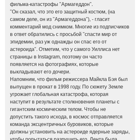
фильма-катастрофы "Армагеддон".
"Он сказал, что это его защитный костюм, (на
самом деле, он из "Армагеддона"), - гласит
комментарий мод снимком. Многие из подписчиков
в ответ обратились с просьбой "спасти мир от
эпидемии, раз уж однажды он спас его от
астероида". Отметим, что у самого Уиллиса нет
страницы в Instagram, поэтому он часто
появляется на фотографиях, которые
выкладывают его дочери.
Напомним, что фильм режиссера Майкла Бэя был
выпущен в прокат в 1998 году. По сюжету Земле
угрожает глобальная катастрофа, которая
наступит в результате столкновения планеты с
гигантским космическим телом. Чтобы не
допустить такого исхода, в космос отправляется
команда эксцентричных буровиков, которые
должны установить на астероиде ядерные заряды,
чтобы попытаться разрушить его. Лента была