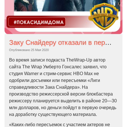
Заку Снайдеру отказали в пересъемках для режиссерской версии «Лиги справедливости»
Опубликовано
25 Мая 2020
Во время записи подкаста TheWrap-Up автор
сайта The Wrap Умберто Гонсалес заявил, что
студия Warner и стрим-сервис HBO Max не
одобрили досъемки или пересъемки «Лиги
справедливости Зака Снайдера». На
производство режиссерской версии блокбастера
режиссеру планируется выделить в районе 20—30
млн долларов, но деньги пойдут в первую очередь
на доработку существующего материала.
«Каких-либо пересъемок с участием актеров не