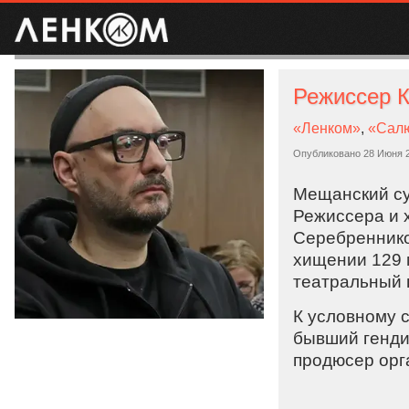
«Ленком»
,
«Сал
Опубликовано
28 Июня 
Мещанский су
Режиссера и 
Серебренников
хищении 129 
театральный 
К условному 
бывший генди
продюсер орг