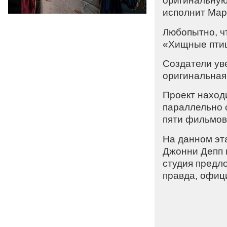
оригинальную
исполнит Мар
Любопытно, ч
«Хищные птиц
Создатели ув
оригинальная
Проект наход
параллельно 
пяти фильмов
На данном эт
Джонни Депп 
студия предл
правда, офиц