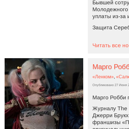
Бывшей сотру
Молодежного 
уплаты из-за 
Защита Сереб
Читать все н
Марго Робб
«Ленком»
,
«Сал
Опубликовано
27 Июня 
Марго Робби 
Журналу The H
Джерри Брукх
франшизы «Пи