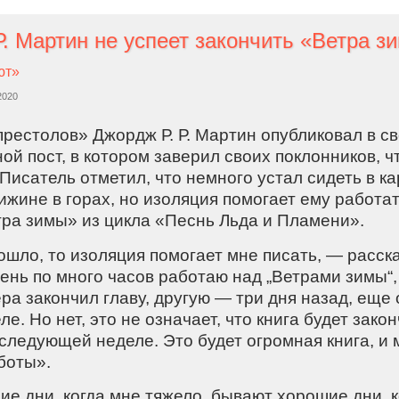
ют»
2020
престолов» Джордж Р. Р. Мартин опубликовал в с
ой пост, в котором заверил своих поклонников, ч
Писатель отметил, что немного устал сидеть в к
ижине в горах, но изоляция помогает ему работа
ра зимы» из цикла «Песнь Льда и Пламени».
ошло, то изоляция помогает мне писать, — расск
нь по много часов работаю над „Ветрами зимы“,
ра закончил главу, другую — три дня назад, еще
е. Но нет, это не означает, что книга будет зако
следующей неделе. Это будет огромная книга, и 
боты».
е дни, когда мне тяжело, бывают хорошие дни, к