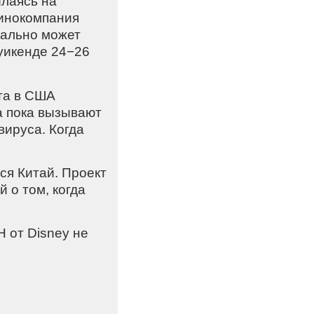
лаясь на
кинокомпания
иально может
уикенде 24−26
та в США
а пока вызывают
вируса. Когда
ся Китай. Проект
 о том, когда
 от Disney не