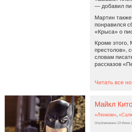
— добавил пис
Мартин также 
понравился сб
«Крыса» о пи
Кроме этого,
престолов», с
словам писате
рассказов «П
Читать все н
​​Майкл Ки
«Ленком»
,
«Сал
Опубликовано
23 Июня 