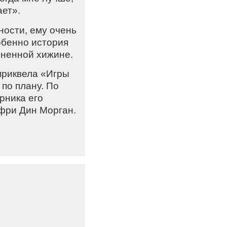
ает».
ности, ему очень
собенно история
иненной хижине.
приквела «Игры
по плану. По
рника его
фри Дин Морган.