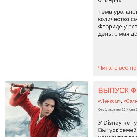
«смерч».
Тема урагано
количество с
Флориде у ос
день, с мая д
Читать все н
«Ленком»
,
«Сал
Опубликовано
25 Июня 
У Disney нет 
Выпуск семей