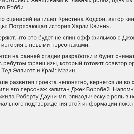
 историю с женщинами в главных ролях, одну из
го Робби.
то сценарий напишет Кристина Ходсон, автор ки
ы: Потрясающая история Харли Квинн».
еряют, что это будет не спин-офф фильмов с Джо
 история с новыми персонажами.
ится на ранней стадии разработки и будет снима
с ребутом франшизы, который готовят соавтор о
 Тед Эллиотт и Крэйг Мэзин.
апе развития проекта непонятно, вернется ли во
или его персонаж капитан Джек Воробей. Напомни
ожила Роберту Дауни-мл. эпизодическую роль в н
иального подтверждения этой информации пока н