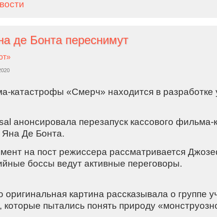
овости
а де Бонта переснимут
ют»
2020
а-катастрофы «Смерч» находится в разработке у
rsal анонсировала перезапуск кассового фильма
 Яна Де Бонта.
мент на пост режиссера рассматривается Джозеф
ийные боссы ведут активные переговоры.
о оригинальная картина рассказывала о группе у
, которые пытались понять природу «монструозно