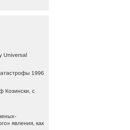
 Universal
-катастрофы 1996
 Козински, с
ченых-
го» явления, как