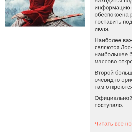
находится по
информацию о
обеспокоена 
поставить по
июля.
Наиболее важ
являются Лос
наибольшее б
массово откр
Второй больш
очевидно ори
там откроются
Официальной 
поступало.
Читать все н