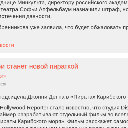
днице Минкульта, директору российского академ
театра Софьи Апфельбаум назначили штраф, но
истечения давности.
ренникова уже заявила, что будет обжаловать пр
овости
и станет новой пираткой
ют»
2020
подсидела Джонни Деппа в «Пиратах Карибского 
ollywood Reporter стало известно, что студия D
аймер разрабатывают отдельный фильм во всел
раты Карибского моря». Фильм расскажет само