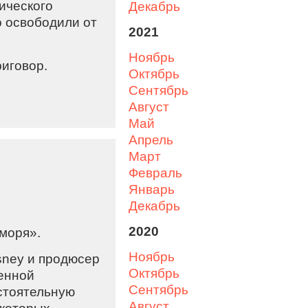
ического
декабрь
 освободили от
2021
ноябрь
иговор.
октябрь
сентябрь
август
май
апрель
март
февраль
январь
декабрь
2020
моря».
ноябрь
isney и продюсер
октябрь
енной
сентябрь
стоятельную
август