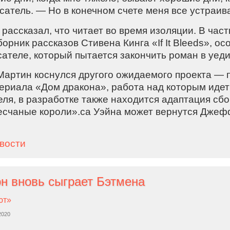
атель. — Но в конечном счете меня все устраив
рассказал, что читает во время изоляции. В част
орник рассказов Стивена Кинга «If It Bleeds», о
сателе, который пытается закончить роман в уед
 Мартин коснулся другого ожидаемого проекта — 
ериала «Дом дракона», работа над которым идет 
ля, в разработке также находится адаптация сбо
есчаные короли».са Уэйна может вернутся Джеф
овости
тон вновь сыграет Бэтмена
ют»
2020