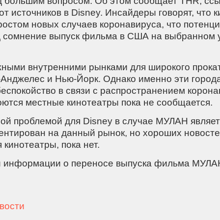
д большим вопросом. Об этом сообщает THR, ссы
т источников в Disney. Инсайдеры говорят, что 
ростом новых случаев коронавируса, что потенц
д сомнение выпуск фильма в США на выбранном 
ными внутренними рынками для широкого прока
-Анджелес и Нью-Йорк. Однако именно эти город
еспокойство в связи с распространением корона
оются местные кинотеатры пока не сообщается.
ой проблемой для Disney в случае МУЛАН являет
ентирован на данный рынок, но хороших новостей
 кинотеатры, пока нет.
информации о переносе выпуска фильма МУЛАН
овости