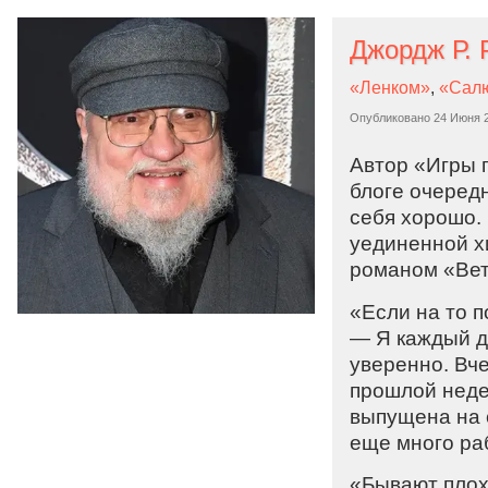
«Ленком»
,
«Сал
Опубликовано
24 Июня 
Автор «Игры 
блоге очередн
себя хорошо. 
уединенной х
романом «Вет
«Если на то п
— Я каждый де
уверенно. Вче
прошлой недел
выпущена на 
еще много ра
«Бывают плохи