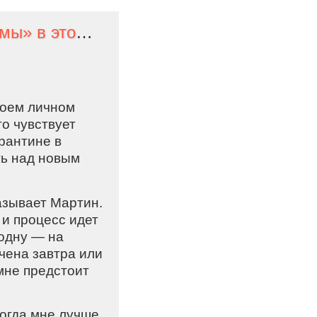
Джордж Р. Р. Мартин не успеет закончить «Ветра зимы» в этом году.
воем личном
то чувствует
арантине в
ть над новым
азывает Мартин.
 и процесс идет
 одну — на
нчена завтра или
мне предстоит
огда мне лучше,