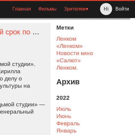
Главная
Фильмы
Зрителям
Войти
Метки
Режиссер Кирилл Серебренников получил условный срок по делу «Седьмой студии»
Ленком
«Ленком»
Новости кино
«Салют»
мой студии».
Ленком.
Кирилла
о делу о
Архив
ультуры на
2022
дьмой студии» —
июль
генеральный
июнь
февраль
январь