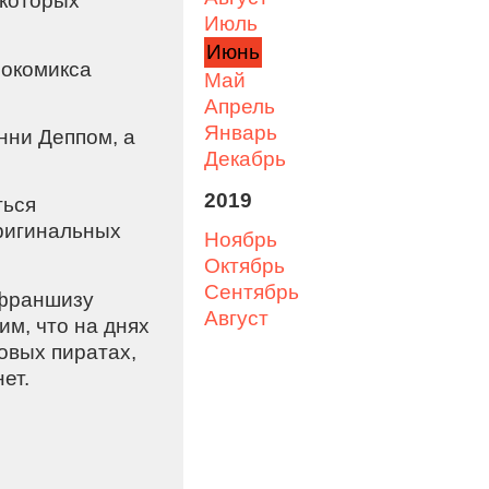
 которых
июль
июнь
нокомикса
май
апрель
январь
нни Деппом, а
декабрь
2019
ться
ригинальных
ноябрь
октябрь
сентябрь
 франшизу
август
м, что на днях
овых пиратах,
ет.