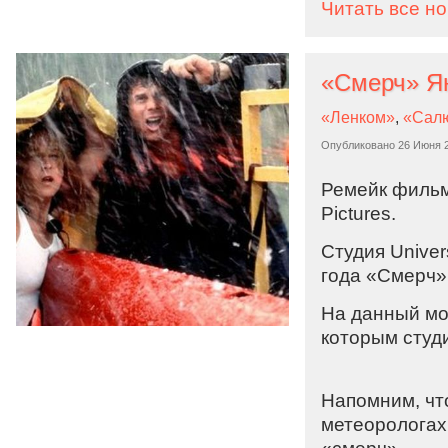
Читать все н
«Смерч» Ян
«Ленком»
,
«Сал
Опубликовано
26 Июня 
Ремейк фильм
Pictures.
Студия Unive
года «Смерч»
На данный мо
которым студ
Напомним, чт
метеорологах