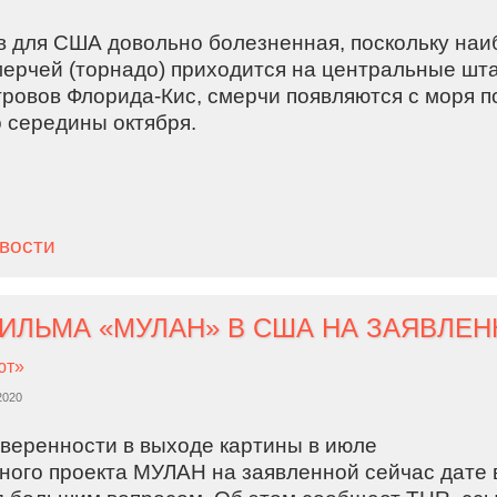
в для США довольно болезненная, поскольку на
мерчей (торнадо) приходится на центральные шта
тровов Флорида-Кис, смерчи появляются с моря п
о середины октября.
овости
ют»
2020
уверенности в выходе картины в июле
ного проекта МУЛАН на заявленной сейчас дате 