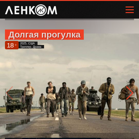
Долгая прогулка
18
2025, США
+
Триллер, Драма