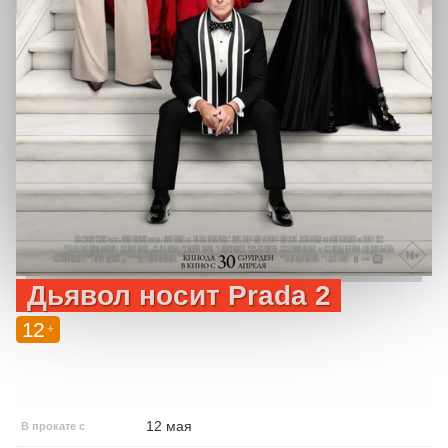
Дьявол носит Prada 2
12
+
12 мая
В прокате с