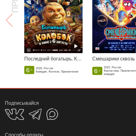
Последний богатырь. Колобок
2025, Россия
6
2026, Россия
6
+
+
Фантастика, Приключен
Комедия, Фэнтези, Приключения
комедия
Подписывайся
Способы оплаты