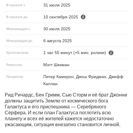
31 июля 2025
В прокате с
10 сентября 2025
В прокате до
30 июля 2025
Меморандум с
6 августа 2025
Меморандум до
1 час 55 минут (+5 мин. ролики)
Хронометраж
Мэтт Шекман
Режиссер
Питер Камерон, Джош Фридман, Джефф
Продюсер
Каплан
Рид Ричардс, Бен Гримм, Сью Сторм и её брат Джонни 
должны защитить Землю от космического бога 
Галактуса и его приспешника — Серебряного 
Сёрфера. И если план Галактуса поглотить всю 
планету и всех её жителей кажется недостаточно 
ужасающим, ситуация внезапно становится личной.