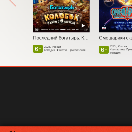
Последний богатырь. Колобок
2025, Россия
6
2026, Россия
6
+
+
Фантастика, При
Комедия, Фэнтези, Приключения
комедия