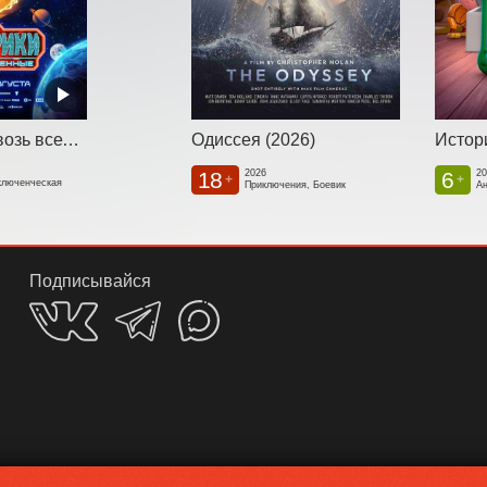
Смешарики сквозь вселенные
Одиссея (2026)
Истори
18
6
2026
2
+
+
ключенческая
Приключения, Боевик
А
Подписывайся