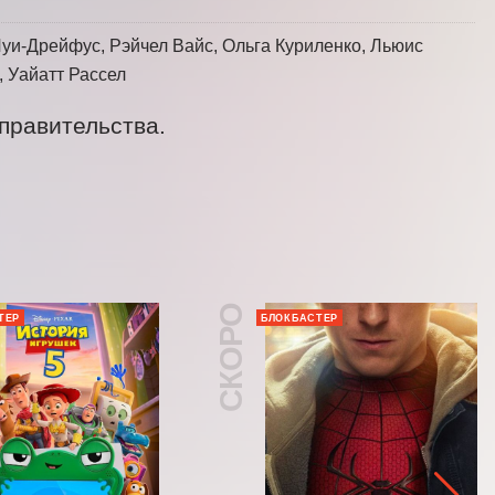
уи-Дрейфус, Рэйчел Вайс, Ольга Куриленко, Льюис
 Уайатт Рассел
правительства.
СКОРО
ТЕР
БЛОКБАСТЕР