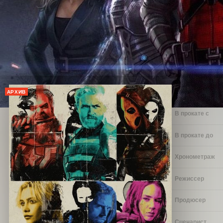
АРХИВ
В прокате с
В прокате до
Хронометраж
Режиссер
Продюсер
Сценарист