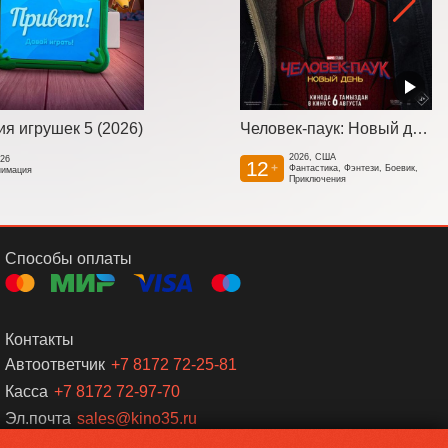
я игрушек 5 (2026)
Человек-паук: Новый день
2026, США
026
12
+
Фантастика, Фэнтези, Боевик,
нимация
Приключения
Способы оплаты
Контакты
Автоответчик
+7 8172 72-25-81
Касса
+7 8172 72-97-70
Эл.почта
sales@kino35.ru