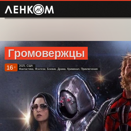
Громовержцы
16
2025, США
+
Фантастика, Фэнтези, Боевик, Драма, Криминал, Приключения