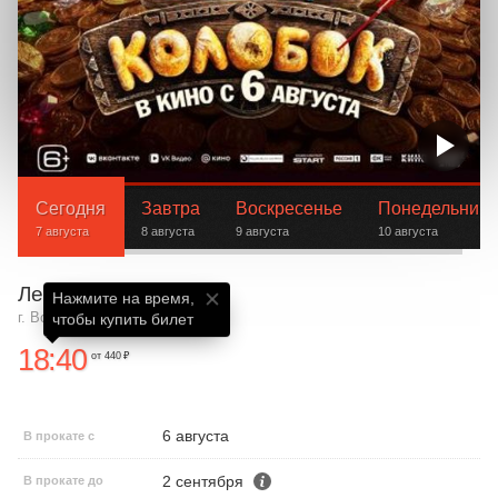
Сегодня
Завтра
Воскресенье
Понедельник
7 августа
8 августа
9 августа
10 августа
Ленком
Нажмите на время,

г. Вологда, Пушкинская, 15
чтобы купить билет
18:40
от 440 ₽
6 августа
В прокате с
2 сентября
В прокате до