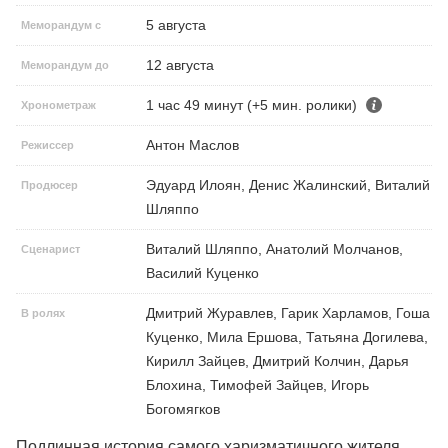
5 августа
Меморандум с
12 августа
Меморандум до
1 час 49 минут (+5 мин. ролики)
Хронометраж
Антон Маслов
Режиссер
Эдуард Илоян, Денис Жалинский, Виталий
Продюсер
Шляппо
Виталий Шляппо, Анатолий Молчанов,
Сценарист
Василий Куценко
Дмитрий Журавлев, Гарик Харламов, Гоша
В ролях
Куценко, Мила Ершова, Татьяна Догилева,
Кирилл Зайцев, Дмитрий Колчин, Дарья
Блохина, Тимофей Зайцев, Игорь
Богомягков
Подлинная история самого харизматичного жителя 