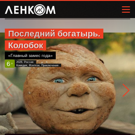
Последний богатырь.
Колобок
«Главный замес года»
6
2026, Россия
+
Комедия, Фэнтези, Приключения