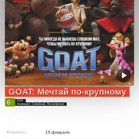
GOAT: Мечтай по-крупному
6
2026
+
Анимация, Семейный, Мультфильм
19 февраля
В прокате с