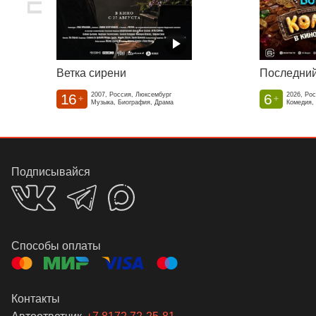
Ветка сирени
16
6
2007, Россия, Люксембург
2026, Ро
+
+
Музыка, Биография, Драма
Комедия,
Подписывайся
Способы оплаты
Контакты