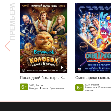
ПРЕМЬЕРА
Последний богатырь. Колобок
2025, Россия
6
2026, Россия
6
+
+
Фантастика, Приключен
Комедия, Фэнтези, Приключения
комедия