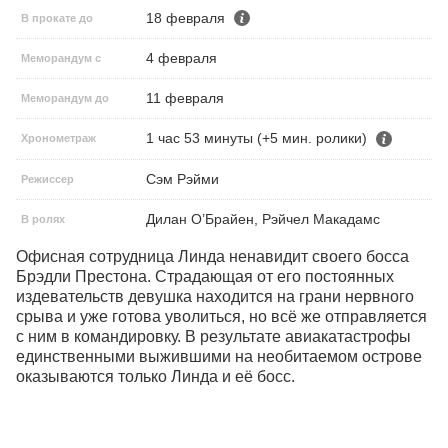
18 февраля
В прокате до
4 февраля
Меморандум с
11 февраля
Меморандум до
1 час 53 минуты (+5 мин. ролики)
Хронометраж
Сэм Рэйми
Режиссер
Дилан О’Брайен, Рэйчел Макадамс
В ролях
Офисная сотрудница Линда ненавидит своего босса 
Брэдли Престона. Страдающая от его постоянных 
издевательств девушка находится на грани нервного 
срыва и уже готова уволиться, но всё же отправляется 
с ним в командировку. В результате авиакатастрофы 
единственными выжившими на необитаемом острове 
оказываются только Линда и её босс.