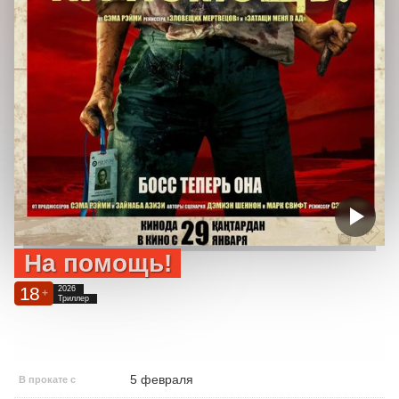
На помощь!
18
2026
+
Триллер
5 февраля
В прокате с